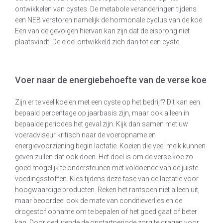
ontwikkelen van cystes. De metabole veranderingen tijdens
een NEB verstoren namelijk de hormonale cyclus van de koe.
Een van de gevolgen hiervan kan zijn dat de eisprong niet
plaatsvindt. De eicel ontwikkeld zich dan tot een cyste.
Voer naar de energiebehoefte van de verse koe
Zijn er te veel koeien met een cyste op het bedrijf? Dit kan een
bepaald percentage op jaarbasis zijn, maar ook alleen in
bepaalde periodes het geval zijn. Kijk dan samen met uw
voeradviseur kritisch naar de voeropname en
energievoorziening begin lactatie. Koeien die veel melk kunnen
geven zullen dat ook doen. Het doel is om de verse koe zo
goed mogelijk te ondersteunen met voldoende van de juiste
voedingsstoffen. Kies tijdens deze fase van de lactatie voor
hoogwaardige producten. Reken het rantsoen niet alleen uit,
maar beoordeel ook de mate van conditieverlies en de
drogestof opname om te bepalen of het goed gaat of beter
kan. Door gedurende de opstartperiode zorg te dragen voor