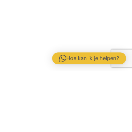
Hoe kan ik je helpen?
Kontakt-formular
Disclaimer
Gebrs. Fuite b.v. Veevoeders
Kokosstraat 15 | 8281 JB Genemuiden
Tel: 0383854177 | KvK: