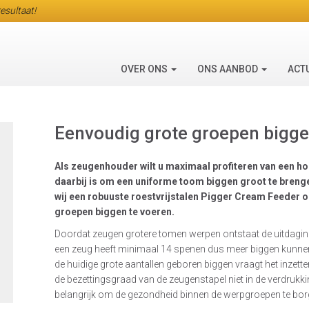
esultaat!
OVER ONS
ONS AANBOD
ACT
Eenvoudig grote groepen bigge
Als zeugenhouder wilt u maximaal profiteren van een h
daarbij is om een uniforme toom biggen groot te bren
wij een robuuste roestvrijstalen Pigger Cream Feeder o
groepen biggen te voeren.
Doordat zeugen grotere tomen werpen ontstaat de uitdagin
een zeug heeft minimaal 14 spenen dus meer biggen kunnen 
de huidige grote aantallen geboren biggen vraagt het inze
de bezettingsgraad van de zeugenstapel niet in de verdrukk
belangrijk om de gezondheid binnen de werpgroepen te bor