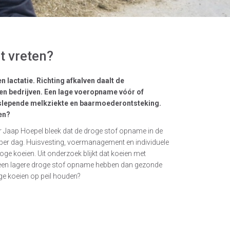
t vreten?
lactatie. Richting afkalven daalt de
en bedrijven. Een lage voeropname vóór of
, slepende melkziekte en baarmoederontsteking.
en?
or Jaap Hoepel bleek dat de droge stof opname in de
 per dag. Huisvesting, voermanagement en individuele
e koeien. Uit onderzoek blijkt dat koeien met
en een lagere droge stof opname hebben dan gezonde
ge koeien op peil houden?