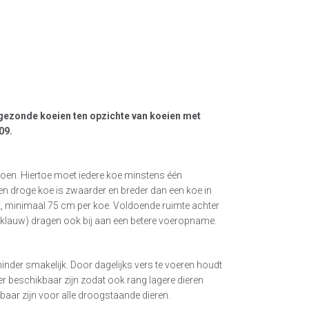
 gezonde koeien ten opzichte van koeien met
09.
soen. Hiertoe moet iedere koe minstens één
 Een droge koe is zwaarder en breder dan een koe in
k, minimaal 75 cm per koe. Voldoende ruimte achter
 klauw) dragen ook bij aan een betere voeropname.
nder smakelijk. Door dagelijks vers te voeren houdt
er beschikbaar zijn zodat ook rang lagere dieren
aar zijn voor alle droogstaande dieren.