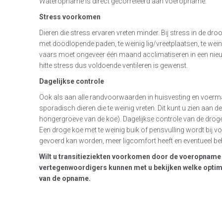
Wateropname is direct gecorreleerd aan voeropname.
Stress voorkomen
Dieren die stress ervaren vreten minder. Bij stress in de d
met doodlopende paden, te weinig lig/vreetplaatsen, te wein
vaars moet ongeveer één maand acclimatiseren in een nie
hitte stress dus voldoende ventileren is gewenst.
Dagelijkse controle
Ook als aan alle randvoorwaarden in huisvesting en voerm
sporadisch dieren die te weinig vreten. Dit kunt u zien aan d
hongergroeve van de koe). Dagelijkse controle van de droge
Een droge koe met te weinig buik of pensvulling wordt bij vo
gevoerd kan worden, meer ligcomfort heeft en eventueel be
Wilt u transitieziekten voorkomen door de voeropname
vertegenwoordigers kunnen met u bekijken welke optimal
van de opname.