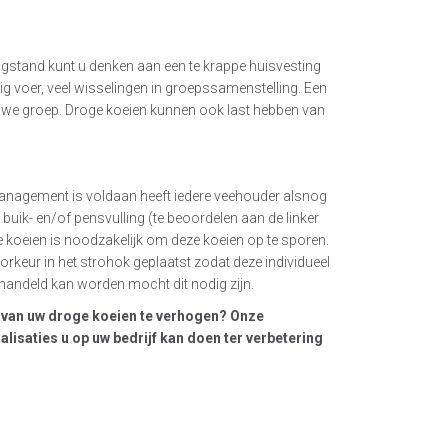
roogstand kunt u denken aan een te krappe huisvesting
ig voer, veel wisselingen in groepssamenstelling. Een
uwe groep. Droge koeien kunnen ook last hebben van
anagement is voldaan heeft iedere veehouder alsnog
e buik- en/of pensvulling (te beoordelen aan de linker
 koeien is noodzakelijk om deze koeien op te sporen.
orkeur in het strohok geplaatst zodat deze individueel
handeld kan worden mocht dit nodig zijn.
 van uw droge koeien te verhogen? Onze
isaties u op uw bedrijf kan doen ter verbetering