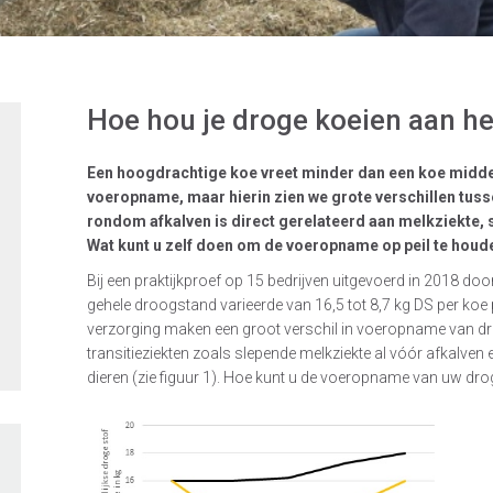
Hoe hou je droge koeien aan he
Een hoogdrachtige koe vreet minder dan een koe midden 
voeropname, maar hierin zien we grote verschillen tuss
rondom afkalven is direct gerelateerd aan melkziekte
Wat kunt u zelf doen om de voeropname op peil te houd
Bij een praktijkproef op 15 bedrijven uitgevoerd in 2018 do
gehele droogstand varieerde van 16,5 tot 8,7 kg DS per koe
verzorging maken een groot verschil in voeropname van drog
transitieziekten zoals slepende melkziekte al vóór afkalv
dieren (zie figuur 1). Hoe kunt u de voeropname van uw dro