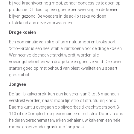
bij veel krachtvoer nog mooi, zonder concessies te doen op
productie. Dit duidt op een goede penswerking en de koeien
blijven gezond. De voeders in de ad-lib reeks voldoen
uitstekend aan deze voorwaarden.
Droge koeien
Een combinatie van stro of arm natuurhooi en broksoort
‘Stro+Brok’ is een heel stabiel rantsoen voor de droge koeien.
Wanneer voldoende verstrekt wordt, worden alle
voedingsbehoeften van droge koeien goed vervuld. De koeien
starten goed op met behoud van biest kwaliteit en u spaart
graskuil uit.
Jongvee
De ‘ad-lib kalverbrok’ kan aan kalveren van 3 tot 6 maanden
verstrekt worden, naast mooi fijn stro of structuurrijk hooi.
Daarna kunt u overgaan op bijvoorbeeld krachtvoersoort B-
110 of de Compleetmix gecombineerd met stro. Door via ons
heldere voerschema te werken behalen uw kalveren een hele
mooie groei zonder graskuil of snijmais.