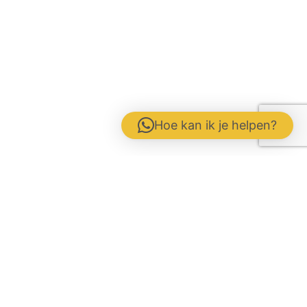
Hoe kan ik je helpen?
Contactformulier
Werken bij
Disclaimer / Voorwaarden / AVG
Gebrs. Fuite b.v. Veevoeders
Kokosstraat 15 | 8281 JB Genemuiden
Tel: 0383854177 | KvK: