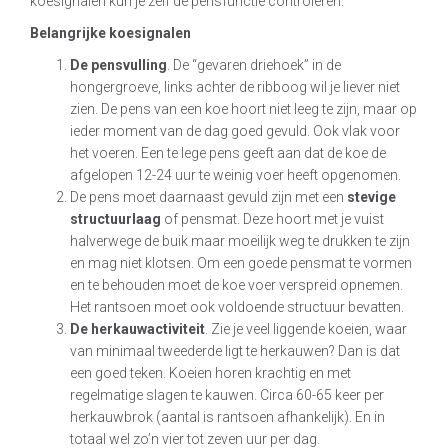
koesignalen kun je zelf de pensfunctie controleren.
Belangrijke koesignalen
De pensvulling
. De “gevaren driehoek” in de
hongergroeve, links achter de ribboog wil je liever niet
zien. De pens van een koe hoort niet leeg te zijn, maar op
ieder moment van de dag goed gevuld. Ook vlak voor
het voeren. Een te lege pens geeft aan dat de koe de
afgelopen 12-24 uur te weinig voer heeft opgenomen.
De pens moet daarnaast gevuld zijn met een
stevige
structuurlaag
of pensmat. Deze hoort met je vuist
halverwege de buik maar moeilijk weg te drukken te zijn
en mag niet klotsen. Om een goede pensmat te vormen
en te behouden moet de koe voer verspreid opnemen.
Het rantsoen moet ook voldoende structuur bevatten.
De herkauwactiviteit
. Zie je veel liggende koeien, waar
van minimaal tweederde ligt te herkauwen? Dan is dat
een goed teken. Koeien horen krachtig en met
regelmatige slagen te kauwen. Circa 60-65 keer per
herkauwbrok (aantal is rantsoen afhankelijk). En in
totaal wel zo’n vier tot zeven uur per dag.