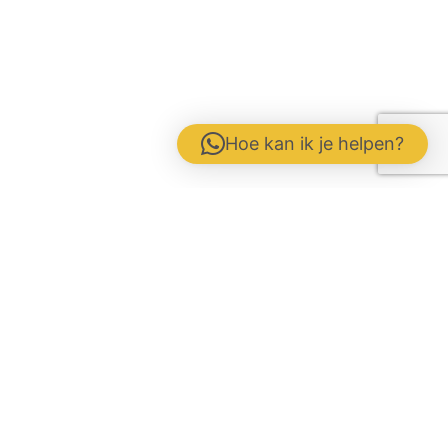
Hoe kan ik je helpen?
Contactformulier
Werken bij
Disclaimer / Voorwaarden / AVG
Gebrs. Fuite b.v. Veevoeders
Kokosstraat 15 | 8281 JB Genemuiden
Tel: 0383854177 | KvK:
05047286