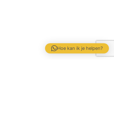
Hoe kan ik je helpen?
Contactformulier
Werken bij
Disclaimer / Voorwaarden / AVG
Gebrs. Fuite b.v. Veevoeders
Kokosstraat 15 | 8281 JB Genemuiden
Tel: 0383854177 | KvK: