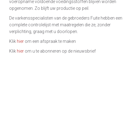
voeropname voldoende voedingsstoffen blijven worden
opgenomen. Zo blijft uw productie op peil.
De varkensspecialisten van de gebroeders Fuite hebben een
complete controlelijst met maatregelen die ze, zonder
verplichting, graag met u doorlopen.
Klik
hier
om een afspraak te maken
Klik
hier
om u te abonneren op de nieuwsbrief