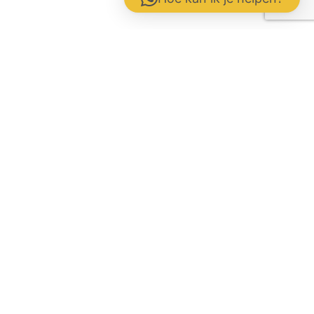
Contactformulier
Werken bij
Disclaimer / Voorwaarden / AVG
Gebrs. Fuite b.v. Veevoeders
Kokosstraat 15 | 8281 JB Genemuiden
Tel: 0383854177 | KvK:
05047286