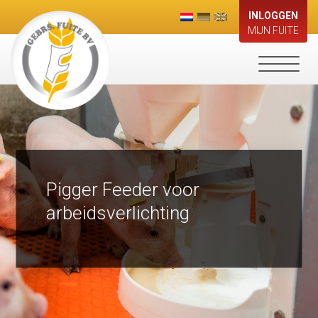
INLOGGEN
MIJN FUITE
Toggle
navigati
Pigger Feeder voor
arbeidsverlichting