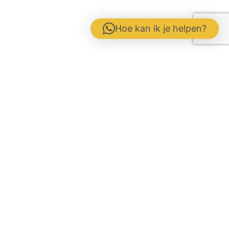
Hoe kan ik je helpen?
Contactformulier
Werken bij
Disclaimer / Voorwaarden / AVG
Gebrs. Fuite b.v. Veevoeders
Kokosstraat 15 | 8281 JB Genemuiden
Tel: 0383854177 | KvK:
05047286