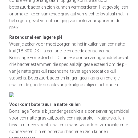
conservering te langzaam op gang komt waardoor
boterzuurbacteriën zich kunnen vermeerderen. Het gevolg: een
onsmakelijke en stinkende graskuil van slechte kwaliteit met in
het ergste geval verontreiniging van boterzuursporen in de
melk.
Razendsnel een lagere pH
Waar je zeker voor moet zorgen na het inkuilen van een natte
kuil (18-30% DS), is een snelle en goede conservering.
Bonsilage Forte doet dit. Dit unieke conserveringsmiddel bevat
drie bacteriestammen die speciaal zijn geselecteerd om de pH
van je natte graskuil razendsnel te verlagen totdat de kuil
stabiel is. Boterzuurbacteriën krijgen geen kans en energie,
eiwit én de goede smaak van je kuilgras blijven behouden.
Voorkomt boterzuur in natte kuilen
Bonsilage Forte is bijzonder geschikt als conserveringsmiddel
voor een natte graskuil, zoals een najaarskuil. Najaarskuilen
bevatten meer vocht, eiwit en ruw as waardoor ze moeilijker te
conserveren zijn en boterzuurbacteriën zich kunnen