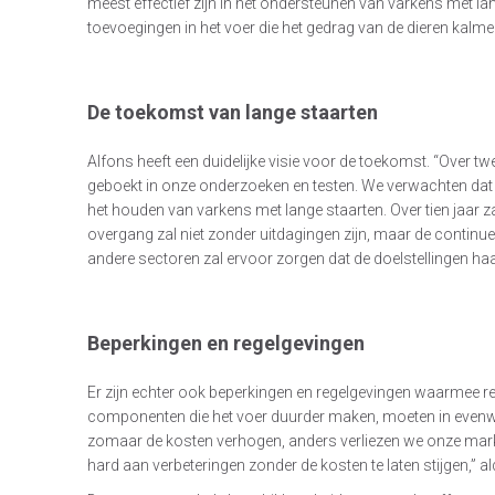
meest effectief zijn in het ondersteunen van varkens met l
toevoegingen in het voer die het gedrag van de dieren kalme
De toekomst van lange staarten
Alfons heeft een duidelijke visie voor de toekomst. “Over tw
geboekt in onze onderzoeken en testen. We verwachten dat e
het houden van varkens met lange staarten. Over tien jaar zal 
overgang zal niet zonder uitdagingen zijn, maar de contin
andere sectoren zal ervoor zorgen dat de doelstellingen haa
Beperkingen en regelgevingen
Er zijn echter ook beperkingen en regelgevingen waarmee 
componenten die het voer duurder maken, moeten in evenwic
zomaar de kosten verhogen, anders verliezen we onze mar
hard aan verbeteringen zonder de kosten te laten stijgen,” a