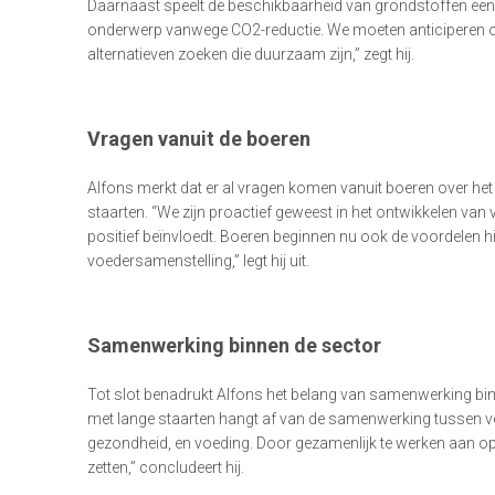
Daarnaast speelt de beschikbaarheid van grondstoffen een r
onderwerp vanwege CO2-reductie. We moeten anticiperen o
alternatieven zoeken die duurzaam zijn,” zegt hij.
Vragen vanuit de boeren
Alfons merkt dat er al vragen komen vanuit boeren over h
staarten. “We zijn proactief geweest in het ontwikkelen van 
positief beïnvloedt. Boeren beginnen nu ook de voordelen h
voedersamenstelling,” legt hij uit.
Samenwerking binnen de sector
Tot slot benadrukt Alfons het belang van samenwerking bi
met lange staarten hangt af van de samenwerking tussen ver
gezondheid, en voeding. Door gezamenlijk te werken aan 
zetten,” concludeert hij.