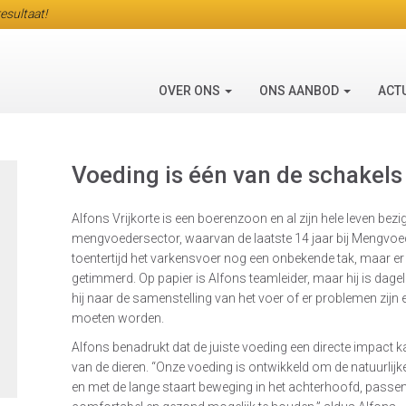
esultaat!
OVER ONS
ONS AANBOD
ACT
Voeding is één van de schakels
Alfons Vrijkorte is een boerenzoon en al zijn hele leven be
mengvoedersector, waarvan de laatste 14 jaar bij Mengvoede
toentertijd het varkensvoer nog een onbekende tak, maar er 
getimmerd. Op papier is Alfons teamleider, maar hij is dageli
hij naar de samenstelling van het voer of er problemen zij
moeten worden.
Alfons benadrukt dat de juiste voeding een directe impact
van de dieren. “Onze voeding is ontwikkeld om de natuurlij
en met de lange staart beweging in het achterhoofd, pass