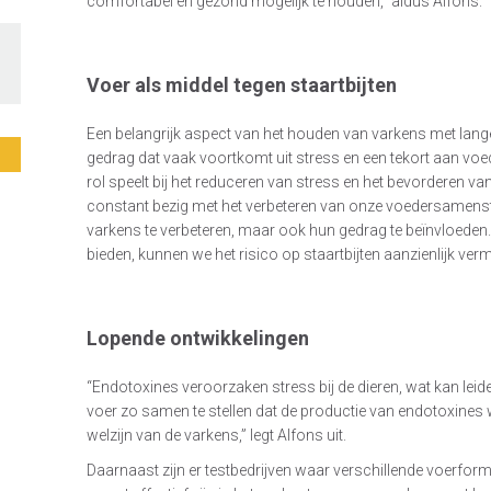
comfortabel en gezond mogelijk te houden,” aldus Alfons.
Voer als middel tegen staartbijten
Een belangrijk aspect van het houden van varkens met lange 
gedrag dat vaak voortkomt uit stress en een tekort aan voed
rol speelt bij het reduceren van stress en het bevorderen v
constant bezig met het verbeteren van onze voedersamenste
varkens te verbeteren, maar ook hun gedrag te beïnvloeden.
bieden, kunnen we het risico op staartbijten aanzienlijk vermi
Lopende ontwikkelingen
“Endotoxines veroorzaken stress bij de dieren, wat kan lei
voer zo samen te stellen dat de productie van endotoxines
welzijn van de varkens,” legt Alfons uit.
Daarnaast zijn er testbedrijven waar verschillende voerfor