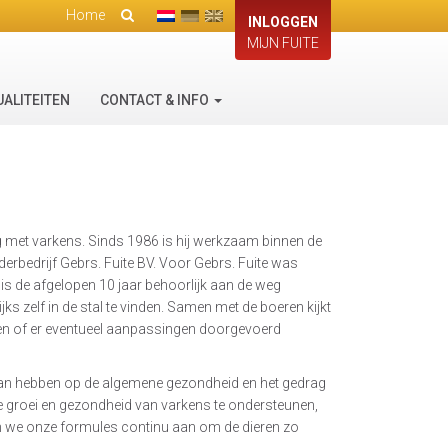
Home
INLOGGEN
MIJN FUITE
UALITEITEN
CONTACT & INFO
zig met varkens. Sinds 1986 is hij werkzaam binnen de
rbedrijf Gebrs. Fuite BV. Voor Gebrs. Fuite was
is de afgelopen 10 jaar behoorlijk aan de weg
jks zelf in de stal te vinden. Samen met de boeren kijkt
n en of er eventueel aanpassingen doorgevoerd
 kan hebben op de algemene gezondheid en het gedrag
ke groei en gezondheid van varkens te ondersteunen,
en we onze formules continu aan om de dieren zo