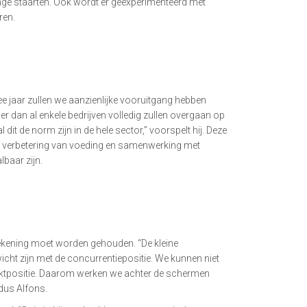
ange staarten. Ook wordt er geëxperimenteerd met
ren.
ee jaar zullen we aanzienlijke vooruitgang hebben
r dan al enkele bedrijven volledig zullen overgaan op
dit de norm zijn in de hele sector,” voorspelt hij. Deze
ue verbetering van voeding en samenwerking met
lbaar zijn.
rekening moet worden gehouden. “De kleine
ht zijn met de concurrentiepositie. We kunnen niet
ktpositie. Daarom werken we achter de schermen
ldus Alfons.