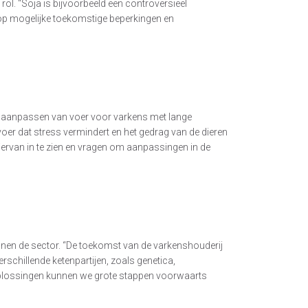
ol. “Soja is bijvoorbeeld een controversieel
p mogelijke toekomstige beperkingen en
et aanpassen van voer voor varkens met lange
voer dat stress vermindert en het gedrag van de dieren
iervan in te zien en vragen om aanpassingen in de
nnen de sector. “De toekomst van de varkenshouderij
schillende ketenpartijen, zoals genetica,
oplossingen kunnen we grote stappen voorwaarts