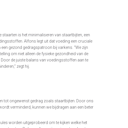
staarten is het minimaliseren van staartbijten, een
ingsstoffen. Alfons legt uit dat voeding een cruciale
an een gezond gedragspatroon bij varkens. “We zijn
lling om niet alleen de fysieke gezondheid van de
 Door de juiste balans van voedingsstoffen aan te
nderen,” zegt hij.
den tot ongewenst gedrag zoals staartbijten. Door ons
 wordt verminderd, kunnen we bijdragen aan een beter
mules worden uitgeprobeerd om te kijken welke het