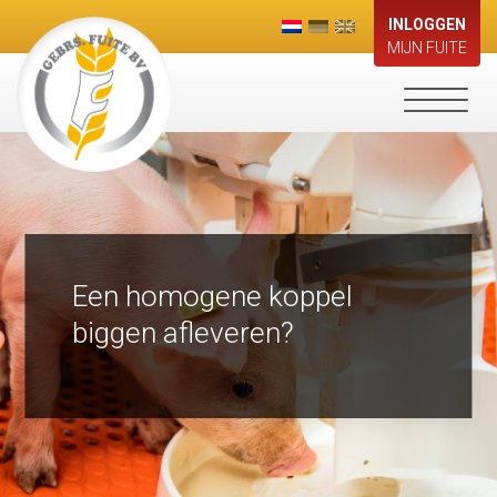
INLOGGEN
MIJN FUITE
Toggle
navigati
Een homogene koppel
biggen afleveren?