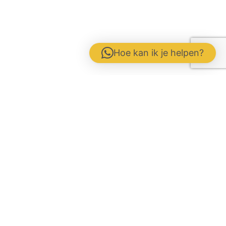
Hoe kan ik je helpen?
Contactformulier
Werken bij
Disclaimer / Voorwaarden / AVG
Gebrs. Fuite b.v. Veevoeders
Kokosstraat 15 | 8281 JB Genemuiden
Tel: 0383854177 | KvK:
05047286