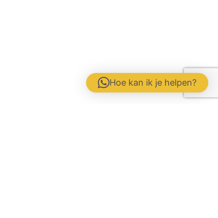
Hoe kan ik je helpen?
Contactformulier
Werken bij
Disclaimer / Voorwaarden / AVG
Gebrs. Fuite b.v. Veevoeders
Kokosstraat 15 | 8281 JB Genemuiden
Tel: 0383854177 | KvK:
05047286