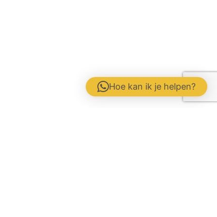
Hoe kan ik je helpen?
Contactformulier
Werken bij
Disclaimer / Voorwaarden / AVG
Gebrs. Fuite b.v. Veevoeders
Kokosstraat 15 | 8281 JB Genemuiden
Tel: 0383854177 | KvK: