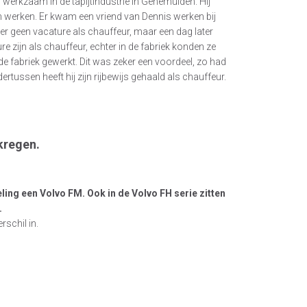
 werkzaam in de tapijtindustrie in Genemuiden. Hij
en werken. Er kwam een vriend van Dennis werken bij
as er geen vacature als chauffeur, maar een dag later
 zijn als chauffeur, echter in de fabriek konden ze
 de fabriek gewerkt. Dit was zeker een voordeel, zo had
rtussen heeft hij zijn rijbewijs gehaald als chauffeur.
kregen.
ling een Volvo FM. Ook in de Volvo FH serie zitten
.
rschil in.