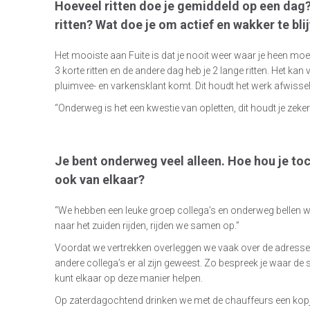
Hoeveel ritten doe je gemiddeld op een dag? 
ritten?
Wat doe je om actief en wakker te blij
Het mooiste aan Fuite is dat je nooit weer waar je heen moet
3 korte ritten en de andere dag heb je 2 lange ritten. Het ka
pluimvee- en varkensklant komt. Dit houdt het werk afwissel
“Onderweg is het een kwestie van opletten, dit houdt je zeker
Je bent onderweg veel alleen. Hoe hou je toch
ook van elkaar?
“We hebben een leuke groep collega’s en onderweg bellen we
naar het zuiden rijden, rijden we samen op.”
Voordat we vertrekken overleggen we vaak over de adressen
andere collega’s er al zijn geweest. Zo bespreek je waar de si
kunt elkaar op deze manier helpen.
Op zaterdagochtend drinken we met de chauffeurs een kopje