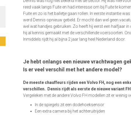
Dennis was nog niet bekend met de sector. Hij was hiervoor
reed vaak langs Fuite en had interesse om bij Fuite te kom
Fuite en zo is het balletje gaan rollen. In eerste instantie w
werd Dennis opnieuw gebeld. Er mocht dan wel geen vacature
wel wat handjes gebruiken. Zo heeft hij eerst een halfjaar in
hij al kennis gemaakt met de verschillende voersoorten. Onde
Inmiddels rijdt hij al bijna 2 jaar lang heel Nederland door.
Je hebt onlangs een nieuwe vrachtwagen ge
Is er veel verschil met het andere model?
De meeste chauffeurs rijden een Volvo FH, nog een enke
verschillen. Dennis rijdt als eerste de nieuwe variant FH
Vergeleken met de andere Volvo FH modellen zit er weinig ve
In de spiegels zit een dodehoeksensor
Een extra camera bij het achteruitrijden