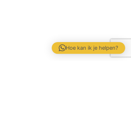
Hoe kan ik je helpen?
Contactformulier
Werken bij
Disclaimer / Voorwaarden / AVG
Gebrs. Fuite b.v. Veevoeders
Kokosstraat 15 | 8281 JB Genemuiden
Tel: 0383854177 | KvK:
05047286