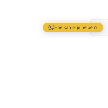
Hoe kan ik je helpen?
Contactformulier
Werken bij
Disclaimer / Voorwaarden / AVG
Gebrs. Fuite b.v. Veevoeders
Kokosstraat 15 | 8281 JB Genemuiden
Tel: 0383854177 | KvK:
05047286