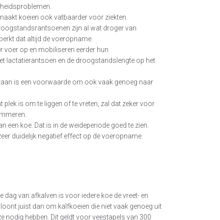
ndheidsproblemen.
n maakt koeien ook vatbaarder voor ziekten.
Droogstandsrantsoenen zijn al wat droger van
eperkt dat altijd de voeropname.
 voer op en mobiliseren eerder hun
het lactatierantsoen en de droogstandslengte op het
staan is een voorwaarde om ook vaak genoeg naar
plek is om te liggen of te vreten, zal dat zeker voor
lemmeren.
r van een koe. Dat is in de weideperiode goed te zien.
er duidelijk negatief effect op de voeropname.
 dag van afkalven is voor iedere koe de vreet- en
 loont juist dan om kalfkoeien die niet vaak genoeg uit
ze nodig hebben. Dit geldt voor veestapels van 300