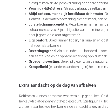
biestgift, melkziekte, pensverzuring of andere gezo
Vermijd (Hitte)stress
. Stress verlaagt de eetlust e
Altijd schoon, makkelijk bereikbaar drinkwater
. 
zichzelf. Is de watervoorziening niet optimaal, dan b
Juiste lichaamsconditie.
Vette koeien nemen minder
lichaamsreserves. Zijn het tijdstip van insemineren, 
bedrijf goed op elkaar afgestemd?.
Ligcomfort
. Goed kunnen liggen, herkauwen en op
het voerhek te komen.
Bezettingsgraad
. Als er minder dan honderd procent 
een aantal koeien de opname ieder dag opnieuw be
Groepshuisvesting
. Gelijktijdig eten zit in de natuu
Kreupelheid
(en andere aandoeningen) hebben een ze
Extra aandacht op de dag van afkalven
Kalfkoeien kunnen soms wel wat extra hulp gebruiken. Op de
herkauwtijd afgenomen tot het dieptepunt. (Zie figuur 1) Het
zichzelf naar het voerhek komen, de aandacht te geven die 