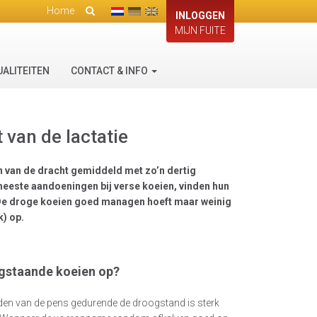
Home
INLOGGEN
MIJN FUITE
UALITEITEN
CONTACT & INFO
 van de lactatie
n van de dracht gemiddeld met zo’n dertig
 meeste aandoeningen bij verse koeien, vinden hun
 De droge koeien goed managen hoeft maar weinig
k) op.
gstaande koeien op?
den van de pens gedurende de droogstand is sterk