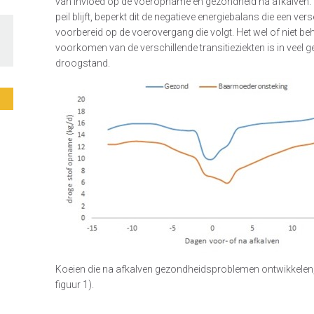
van invloed op de voeropname en gezondheid ná afkalve
peil blijft, beperkt dit de negatieve energiebalans die een 
voorbereid op de voerovergang die volgt. Het wel of niet be
voorkomen van de verschillende transitieziekten is in veel 
droogstand.
Koeien die na afkalven gezondheidsproblemen ontwikkelen,
figuur 1).