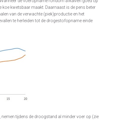
n. Wanneer de voeropname rondom afkalven goed op
verse koe kwetsbaar maakt. Daarnaast is de pens beter
halen van de verwachte (piek)productie en het
gevallen te herleiden tot de drogestofopname einde
 nemen tijdens de droogstand al minder voer op (zie