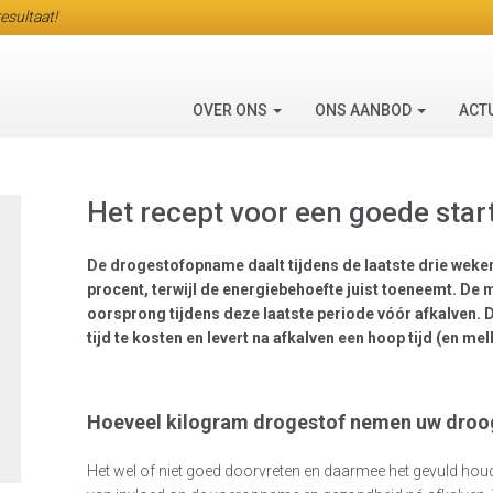
esultaat!
OVER ONS
ONS AANBOD
ACT
Het recept voor een goede start
De drogestofopname daalt tijdens de laatste drie weke
procent, terwijl de energiebehoefte juist toeneemt. De
oorsprong tijdens deze laatste periode vóór afkalven.
tijd te kosten en levert na afkalven een hoop tijd (en mel
Hoeveel kilogram drogestof nemen uw droo
Het wel of niet goed doorvreten en daarmee het gevuld hou