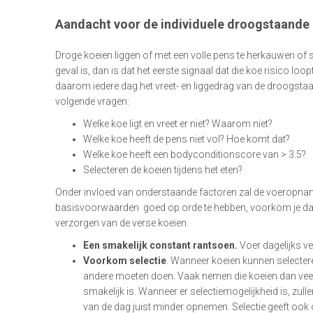
Aandacht voor de individuele droogstaande 
Droge koeien liggen of met een volle pens te herkauwen of s
geval is, dan is dat het eerste signaal dat die koe risico lo
daarom iedere dag het vreet- en liggedrag van de droogstaand
volgende vragen:
Welke koe ligt en vreet er niet? Waarom niet?
Welke koe heeft de pens niet vol? Hoe komt dat?
Welke koe heeft een bodyconditionscore van > 3.5?
Selecteren de koeien tijdens het eten?
Onder invloed van onderstaande factoren zal de voeropnam
basisvoorwaarden goed op orde te hebben, voorkom je dat je 
verzorgen van de verse koeien.
Een smakelijk constant rantsoen.
Voer dagelijks ve
Voorkom selectie
. Wanneer koeien kunnen selecter
andere moeten doen. Vaak nemen die koeien dan veel 
smakelijk is. Wanneer er selectiemogelijkheid is, zull
van de dag juist minder opnemen. Selectie geeft ook