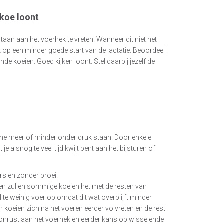
koe loont
taan aan het voerhek te vreten. Wanneer dit niet het
opt op een minder goede start van de lactatie. Beoordeel
e koeien. Goed kijken loont. Stel daarbij jezelf de
e meer of minder onder druk staan. Door enkele
alsnog te veel tijd kwijt bent aan het bijsturen of
rs en zonder broei.
en zullen sommige koeien het met de resten van
te weinig voer op omdat dit wat overblijft minder
en koeien zich na het voeren eerder volvreten en de rest
 onrust aan het voerhek en eerder kans op wisselende