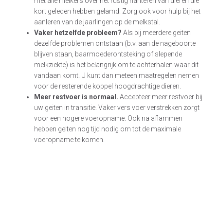
met alle melkers over het rustig hanteren van dieren die
kort geleden hebben gelamd. Zorg ook voor hulp bij het
aanleren van de jaarlingen op de melkstal.
Vaker hetzelfde probleem?
Als bij meerdere geiten
dezelfde problemen ontstaan (b.v. aan de nageboorte
blijven staan, baarmoederontsteking of slepende
melkziekte) is het belangrijk om te achterhalen waar dit
vandaan komt. U kunt dan meteen maatregelen nemen
voor de resterende koppel hoogdrachtige dieren.
Meer restvoer is normaal.
Accepteer meer restvoer bij
uw geiten in transitie. Vaker vers voer verstrekken zorgt
voor een hogere voeropname. Ook na aflammen
hebben geiten nog tijd nodig om tot de maximale
voeropname te komen.