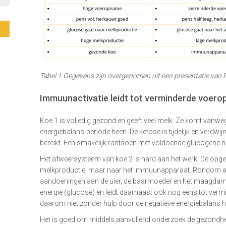
Tabel
1
Gegevens zijn overgenomen uit een presentatie van P
Immuunactivatie leidt tot verminderde voer
Koe 1 is volledig gezond en geeft veel melk. Ze komt vanw
energiebalans-periode heen. De ketose is tijdelijk en verdwi
bereikt. Een smakelijk rantsoen met voldoende glucogene nu
Het afweersysteem van koe 2 is hard aan het werk. De opg
melkproductie, maar naar het immuunapparaat. Rondom afka
aandoeningen aan de uier, de baarmoeder en het maagdarmk
energie (glucose) en leidt daarnaast ook nog eens tot ver
daarom niet zonder hulp door de negatieve energiebalans h
Het is goed om middels aanvullend onderzoek de gezondhei