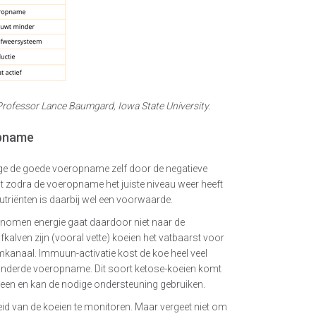
rofessor Lance Baumgard, Iowa State University.
opname
ege de goede voeropname zelf door de negatieve
jnt zodra de voeropname het juiste niveau weer heeft
triënten is daarbij wel een voorwaarde.
enomen energie gaat daardoor niet naar de
lven zijn (vooral vette) koeien het vatbaarst voor
anaal. Immuun-activatie kost de koe heel veel
minderde voeropname. Dit soort ketose-koeien komt
een en kan de nodige ondersteuning gebruiken.
d van de koeien te monitoren. Maar vergeet niet om