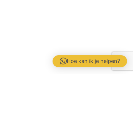
Hoe kan ik je helpen?
Contactformulier
Werken bij
Disclaimer / Voorwaarden / AVG
Gebrs. Fuite b.v. Veevoeders