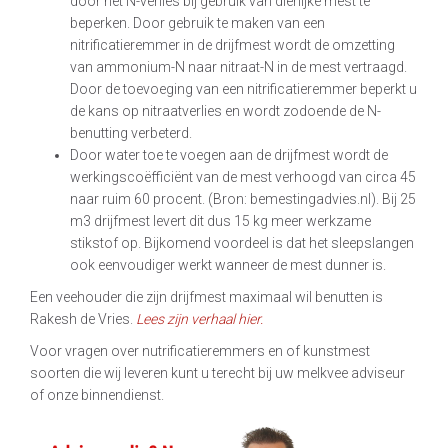
door het N-verlies bij gebruik van dierlijke mest te
beperken. Door gebruik te maken van een
nitrificatieremmer in de drijfmest wordt de omzetting
van ammonium-N naar nitraat-N in de mest vertraagd.
Door de toevoeging van een nitrificatieremmer beperkt u
de kans op nitraatverlies en wordt zodoende de N-
benutting verbeterd.
Door water toe te voegen aan de drijfmest wordt de
werkingscoëfficiënt van de mest verhoogd van circa 45
naar ruim 60 procent. (Bron: bemestingadvies.nl). Bij 25
m3 drijfmest levert dit dus 15 kg meer werkzame
stikstof op. Bijkomend voordeel is dat het sleepslangen
ook eenvoudiger werkt wanneer de mest dunner is.
Een veehouder die zijn drijfmest maximaal wil benutten is
Rakesh de Vries.
Lees zijn verhaal hier.
Voor vragen over nutrificatieremmers en of kunstmest
soorten die wij leveren kunt u terecht bij uw melkvee adviseur
of onze binnendienst.